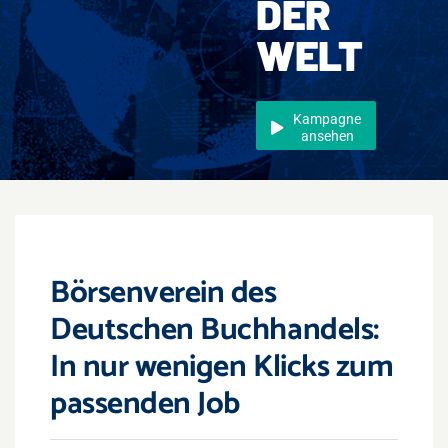
DER
Events
WELT
Überregional
Jobs
Kampagne
ansehen
Newsletter
Kontakt
Börsenverein des
Deutschen Buchhandels:
In nur wenigen Klicks zum
passenden Job