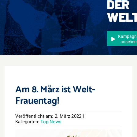
DER
Events
WEL
Überregional
Jobs
Kampagn
ansehen
Newsletter
Kontakt
Am 8. März ist Welt-
Frauentag!
Veröffentlicht am: 2. März 2022
|
Kategorien:
Top News