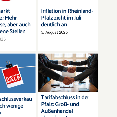
arkt
Inflation in Rheinland-
z: Mehr
Pfalz zieht im Juli
se, aber auch
deutlich an
ene Stellen
5. August 2026
026
Tarifabschluss in der
chlussverkauf:
Pfalz: Groß- und
h wenige Tage,
Außenhandel
erbestände zu
übernimmt bayerisches
räumen
Ergebnis
Tarifabschluss in der
chlussverkau
Pfalz: Groß- und
och wenige
Außenhandel
m