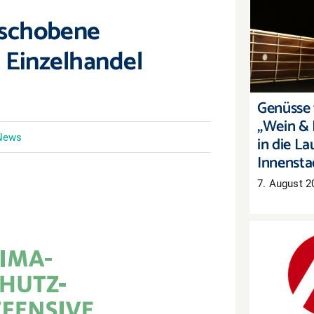
rschobene
Genüsse 
„Wein & 
t Einzelhandel
die Laut
Genüsse f
„Wein & 
News
in die La
Innensta
7. August 2
Arbeitsm
Mehr Arb
auch 