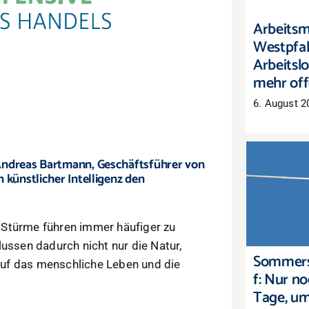
Arbeitsm
Westpfal
Arbeitslo
mehr off
6. August 2
 Andreas Bartmann, Geschäftsführer von
 künstlicher Intelligenz den
Sommers
Nur noc
um Lag
 Stürme führen immer häufiger zu
lussen dadurch nicht nur die Natur,
Sommers
uf das menschliche Leben und die
f: Nur n
Tage, u