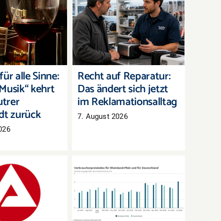
für alle Sinne:
Recht auf Reparatur:
Musik“ kehrt in
Das ändert sich jetzt im
rer Innenstadt
Reklamationsalltag
zurück
ür alle Sinne:
Recht auf Reparatur:
Musik“ kehrt
Das ändert sich jetzt
utrer
im Reklamationsalltag
dt zurück
7. August 2026
026
arkt Westpfalz:
Inflation in Rheinland-
eitslose, aber
Pfalz zieht im Juli
mehr offene
deutlich an
Stellen