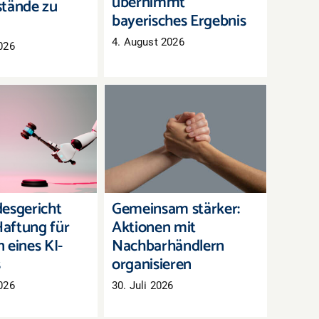
übernimmt
tände zu
bayerisches Ergebnis
4. August 2026
026
andesgericht
Gemeinsam stärker:
 Haftung für
Aktionen mit
en eines KI-
Nachbarhändlern
hatbots
organisieren
esgericht
Gemeinsam stärker:
aftung für
Aktionen mit
 eines KI-
Nachbarhändlern
s
organisieren
026
30. Juli 2026