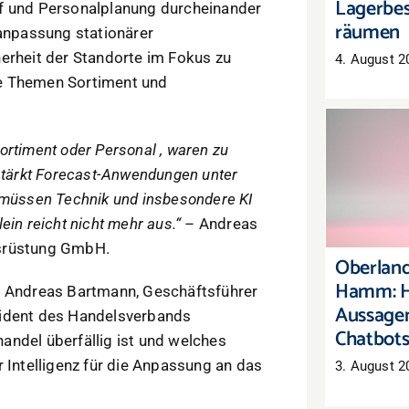
Lagerbes
uf und Personalplanung durcheinander
räumen
lanpassung stationärer
erheit der Standorte im Fokus zu
4. August 2
ie Themen Sortiment und
ortiment oder Personal , waren zu
Oberl
rstärkt Forecast-Anwendungen unter
Hamm:
 müssen Technik und insbesondere KI
Aussag
C
ein reicht nicht mehr aus.“
– Andreas
usrüstung GmbH.
Oberland
Hamm: H
t Andreas Bartmann, Geschäftsführer
Aussagen
sident des Handelsverbands
Chatbot
andel überfällig ist und welches
r Intelligenz für die Anpassung an das
3. August 2