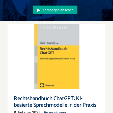
Events
Kampagne ansehen
Überregional
Jobs
Newsletter
Kontakt
Rechtshandbuch ChatGPT: KI-basierte
Sprachmodelle in der Praxis
Rechtshandbuch ChatGPT: KI-
basierte Sprachmodelle in der Praxis
8. Februar 2025
|
Rezensionen