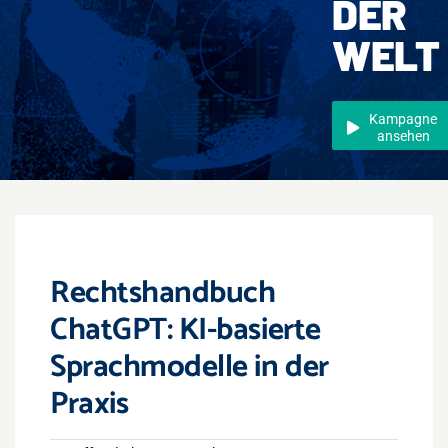
DER
Events
WELT
Überregional
Jobs
Kampagne
ansehen
Newsletter
Kontakt
Rechtshandbuch
ChatGPT: KI-basierte
Sprachmodelle in der
Praxis