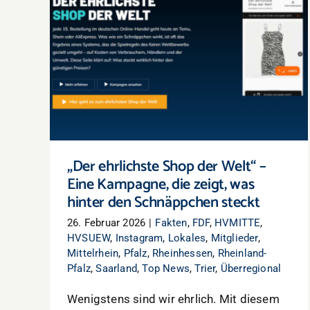
„Der ehrlichste Shop der Welt“ – Eine
Kampagne, die zeigt, was hinter den
Schnäppchen steckt
„Der ehrlichste Shop der Welt“ –
Eine Kampagne, die zeigt, was
hinter den Schnäppchen steckt
26. Februar 2026
|
Fakten
,
FDF
,
HVMITTE
,
HVSUEW
,
Instagram
,
Lokales
,
Mitglieder
,
Mittelrhein
,
Pfalz
,
Rheinhessen
,
Rheinland-
Pfalz
,
Saarland
,
Top News
,
Trier
,
Überregional
Wenigstens sind wir ehrlich. Mit diesem