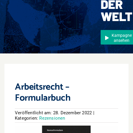
DER
Events
WELT
Überregional
Jobs
Kampagne
ansehen
Newsletter
Kontakt
Arbeitsrecht –
Formularbuch
Veröffentlicht am: 28. Dezember 2022
|
Kategorien:
Rezensionen