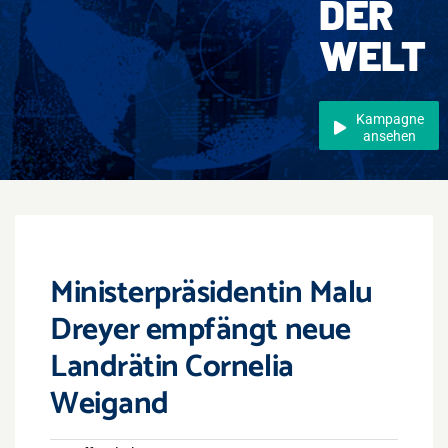
DER
Events
WELT
Überregional
Jobs
Kampagne
ansehen
Newsletter
Kontakt
Ministerpräsidentin Malu
Dreyer empfängt neue
Landrätin Cornelia
Weigand