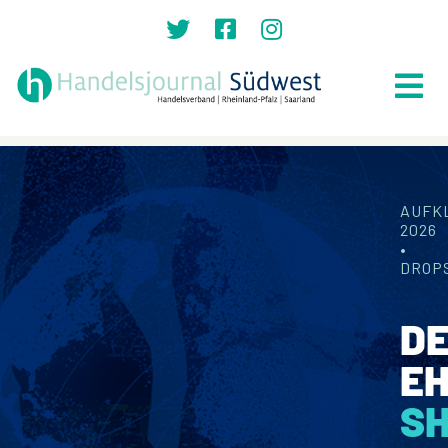
Zum
Inhalt
springen
Tog
Nav
Suche
nach:
AUFK
Home
2026
•
Top News
DROP
Lokales
D
Politik
EH
Recht
S
Auszeichnungen