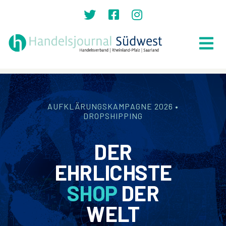
Zum
Inhalt
springen
Tog
Nav
Suche
nach:
AUFKLÄRUNGSKAMPAGNE 2026 •
Home
DROPSHIPPING
Top News
DER
Lokales
EHRLICHSTE
Politik
SHOP
DER
Recht
WELT
Auszeichnungen