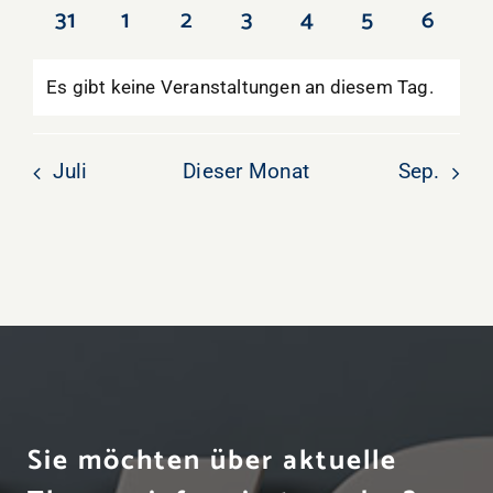
Veranstaltungen
Veranstaltungen
Veranstaltungen
Veranstaltungen
Veranstaltungen
Veranstaltun
Veranst
0
0
0
0
0
0
0
31
1
2
3
4
5
6
Veranstaltungen
Veranstaltungen
Veranstaltungen
Veranstaltungen
Veranstaltungen
Veranstaltu
Verans
Es gibt keine Veranstaltungen an diesem Tag.
Hinweis
Juli
Dieser Monat
Sep.
Sie möchten über aktuelle