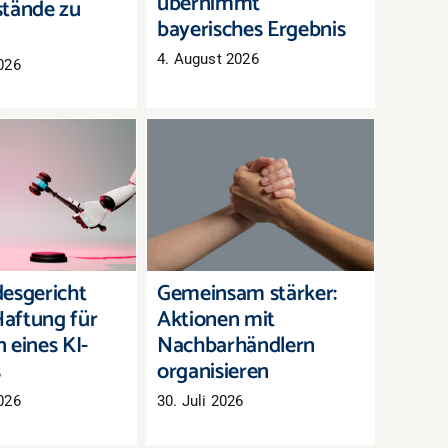
übernimmt
tände zu
bayerisches Ergebnis
4. August 2026
026
andesgericht
Gemeinsam stärker:
 Haftung für
Aktionen mit
en eines KI-
Nachbarhändlern
hatbots
organisieren
esgericht
Gemeinsam stärker:
aftung für
Aktionen mit
 eines KI-
Nachbarhändlern
s
organisieren
026
30. Juli 2026