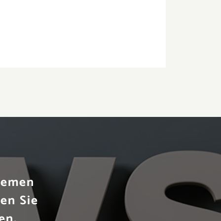
Themen
en Sie
en.