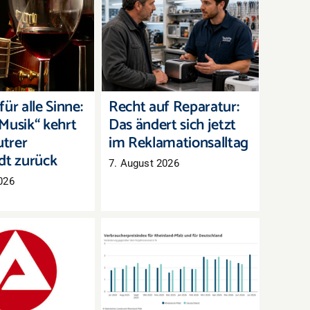
für alle Sinne:
Recht auf Reparatur:
Musik“ kehrt in
Das ändert sich jetzt im
rer Innenstadt
Reklamationsalltag
zurück
ür alle Sinne:
Recht auf Reparatur:
Musik“ kehrt
Das ändert sich jetzt
utrer
im Reklamationsalltag
dt zurück
7. August 2026
026
arkt Westpfalz:
Inflation in Rheinland-
eitslose, aber
Pfalz zieht im Juli
mehr offene
deutlich an
Stellen