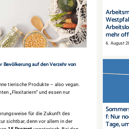
Arbeitsm
Westpfal
Arbeitslo
mehr off
6. August 2
er Bevölkerung auf den Verzehr von
Sommers
Nur noc
ne tierische Produkte – also vegan.
um Lag
ten „Flexitariern“ und essen nur
Sommers
hrungsweise für die Zukunft des
f: Nur n
ur sichtbar, denn vor allem in der
Tage, u
eben
15 Prozent
vegetarisch. Bei den