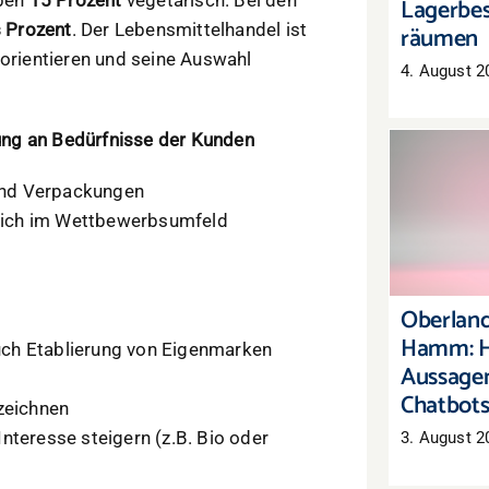
Lagerbes
 Prozent
. Der Lebensmittelhandel ist
räumen
 orientieren und seine Auswahl
4. August 2
ng an Bedürfnisse der Kunden
und Verpackungen
Oberl
Hamm:
sich im Wettbewerbsumfeld
Aussag
C
Oberland
Hamm: H
ch Etablierung von Eigenmarken
Aussagen
Chatbot
zeichnen
nteresse steigern (z.B. Bio oder
3. August 2