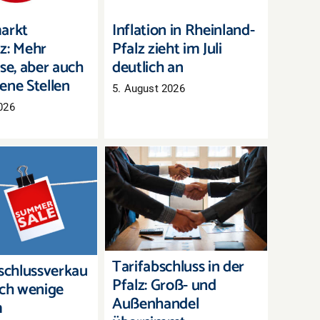
arkt
Inflation in Rheinland-
z: Mehr
Pfalz zieht im Juli
se, aber auch
deutlich an
ene Stellen
5. August 2026
026
Tarifabschluss in der
chlussverkauf:
Pfalz: Groß- und
h wenige Tage,
Außenhandel
erbestände zu
übernimmt bayerisches
räumen
Ergebnis
Tarifabschluss in der
chlussverkau
Pfalz: Groß- und
och wenige
Außenhandel
m