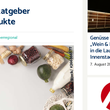
Ratgeber
Genüsse 
„Wein & 
ukte
die Laut
Genüsse f
erregional
„Wein & 
in die La
Innensta
7. August 2
Arbeitsm
Mehr Arb
auch 