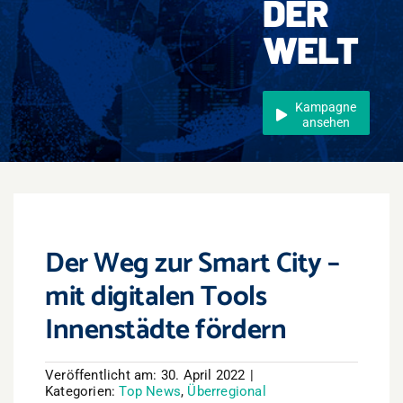
DER
Events
WELT
Überregional
Jobs
Kampagne
ansehen
Newsletter
Kontakt
Der Weg zur Smart City –
mit digitalen Tools
Innenstädte fördern
Veröffentlicht am: 30. April 2022
|
Kategorien:
Top News
,
Überregional