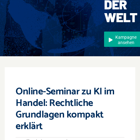
DER
Events
WELT
Überregional
Jobs
Kampagne
ansehen
Newsletter
Kontakt
Online-Seminar zu KI im
Handel: Rechtliche
Grundlagen kompakt
erklärt