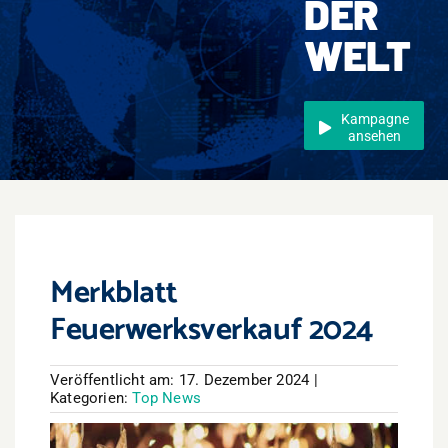
DER
Events
WELT
Überregional
Jobs
Kampagne
ansehen
Newsletter
Kontakt
Merkblatt
Feuerwerksverkauf 2024
Veröffentlicht am: 17. Dezember 2024
|
Kategorien:
Top News