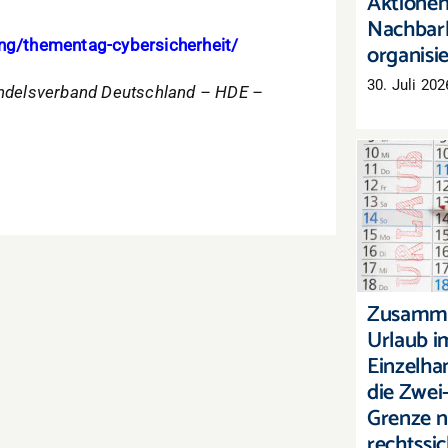
Aktionen
Nachbar
ung/thementag-cybersicherheit/
organisi
30. Juli 202
Handelsverband Deutschland – HDE –
Zusamm
Urlaub i
Waru
Wochen
rech
Zusamm
Urlaub i
Einzelha
die Zwe
Grenze n
rechtssic