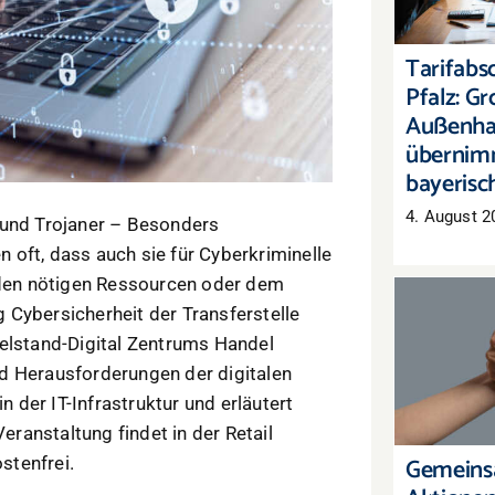
übernim
E
Tarifabsc
Pfalz: G
Außenha
übernim
bayerisc
4. August 2
 und Trojaner – Besonders
oft, dass auch sie für Cyberkriminelle
n den nötigen Ressourcen oder dem
 Cybersicherheit der Transferstelle
telstand-Digital Zentrums Handel
Gemein
Akt
d Herausforderungen der digitalen
Nach
n der IT-Infrastruktur und erläutert
org
ranstaltung findet in der Retail
Gemeinsa
ostenfrei.