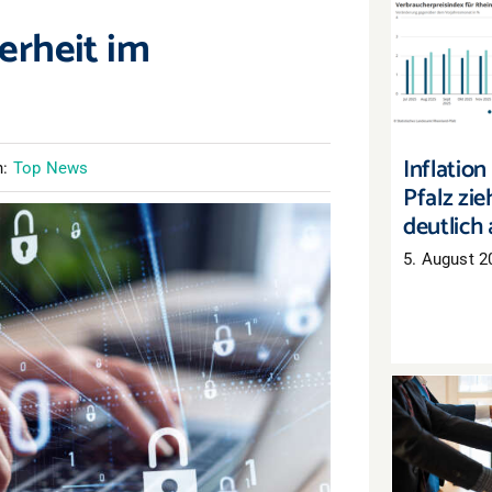
erheit im
Inflatio
Pfalz 
de
Inflation
n:
Top News
Pfalz zieh
deutlich
5. August 2
Tarifab
Pfal
Auß