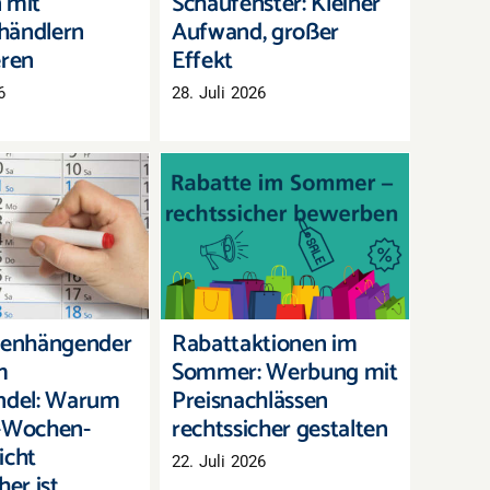
 mit
Schaufenster: Kleiner
händlern
Aufwand, großer
eren
Effekt
6
28. Juli 2026
enhängender
Rabattaktionen im
m Einzelhandel:
Sommer: Werbung mit
m die Zwei-
Preisnachlässen
-Grenze nicht
rechtssicher gestalten
tssicher ist
enhängender
Rabattaktionen im
m
Sommer: Werbung mit
ndel: Warum
Preisnachlässen
i-Wochen-
rechtssicher gestalten
icht
22. Juli 2026
her ist