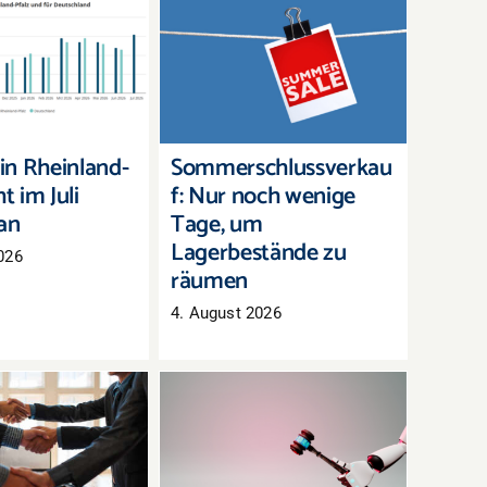
Sommerschlussverkauf:
n in Rheinland-
Nur noch wenige Tage,
zieht im Juli
um Lagerbestände zu
utlich an
räumen
 in Rheinland-
Sommerschlussverkau
t im Juli
f: Nur noch wenige
 an
Tage, um
Lagerbestände zu
026
räumen
4. August 2026
schluss in der
Oberlandesgericht
z: Groß- und
Hamm: Haftung für
enhandel