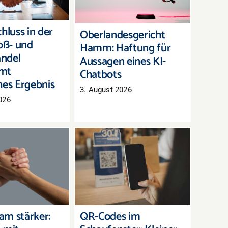
Aussagen eines KI-
mt bayerisches
Chatbots
rgebnis
hluss in der
Oberlandesgericht
roß- und
Hamm: Haftung für
ndel
Aussagen eines KI-
mt
Chatbots
hes Ergebnis
3. August 2026
026
sam stärker:
QR-Codes im
ionen mit
Schaufenster: Kleiner
barhändlern
Aufwand, großer Effekt
anisieren
m stärker:
QR-Codes im