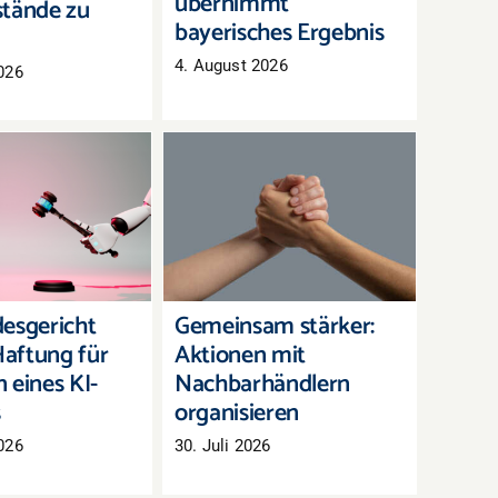
übernimmt
tände zu
bayerisches Ergebnis
4. August 2026
026
andesgericht
Gemeinsam stärker:
 Haftung für
Aktionen mit
en eines KI-
Nachbarhändlern
hatbots
organisieren
esgericht
Gemeinsam stärker:
aftung für
Aktionen mit
 eines KI-
Nachbarhändlern
s
organisieren
026
30. Juli 2026