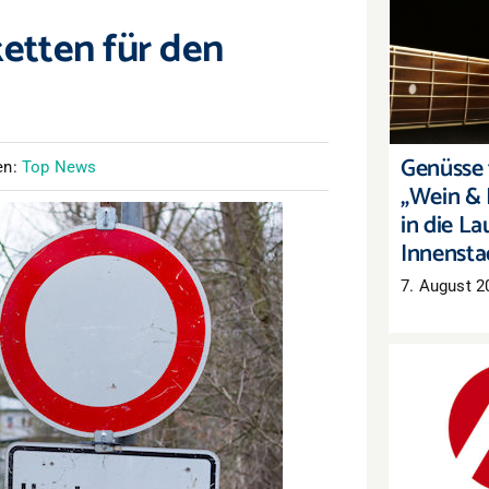
ketten für den
Genüsse 
„Wein & 
die Laut
Genüsse f
en:
Top News
„Wein & 
in die La
Innensta
7. August 2
Arbeitsm
Mehr Arb
auch 