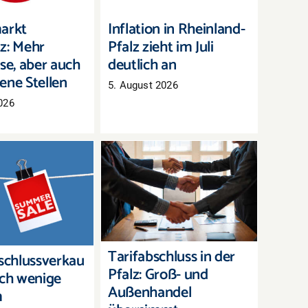
arkt
Inflation in Rheinland-
z: Mehr
Pfalz zieht im Juli
se, aber auch
deutlich an
ene Stellen
5. August 2026
026
Tarifabschluss in der
chlussverkauf:
Pfalz: Groß- und
h wenige Tage,
Außenhandel
erbestände zu
übernimmt bayerisches
räumen
Ergebnis
Tarifabschluss in der
chlussverkau
Pfalz: Groß- und
och wenige
Außenhandel
m