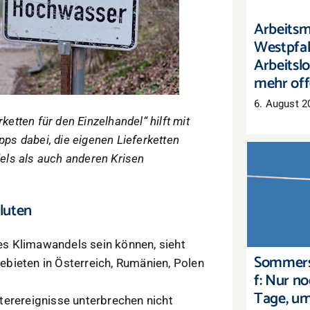
Arbeitsm
Westpfal
Arbeitslo
mehr off
6. August 2
ketten für den Einzelhandel“ hilft mit
pps dabei, die eigenen Lieferketten
ls als auch anderen Krisen
Sommers
Nur noc
luten
um Lag
s Klimawandels sein können, sieht
Sommers
eten in Österreich, Rumänien, Polen
f: Nur n
Tage, u
terereignisse unterbrechen nicht