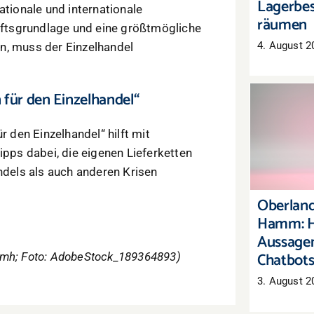
Lagerbes
ationale und internationale
räumen
ftsgrundlage und eine größtmögliche
4. August 2
n, muss der Einzelhandel
n für den Einzelhandel“
Oberl
r den Einzelhandel“ hilft mit
Hamm:
ipps dabei, die eigenen Lieferketten
Aussag
C
dels als auch anderen Krisen
Oberland
Hamm: H
Aussagen
Chatbot
/mh; Foto: AdobeStock_189364893)
3. August 2