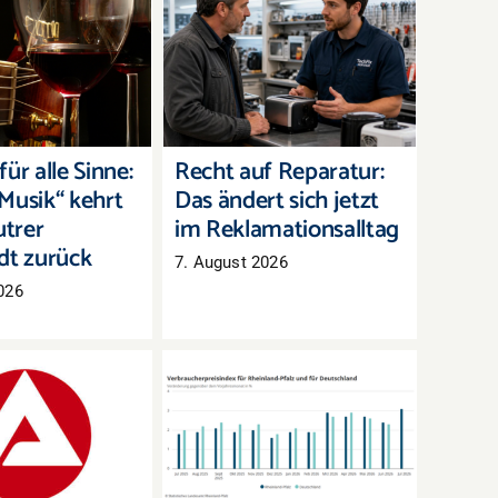
für alle Sinne:
Recht auf Reparatur:
Musik“ kehrt in
Das ändert sich jetzt im
rer Innenstadt
Reklamationsalltag
zurück
ür alle Sinne:
Recht auf Reparatur:
Musik“ kehrt
Das ändert sich jetzt
utrer
im Reklamationsalltag
dt zurück
7. August 2026
026
arkt Westpfalz:
Inflation in Rheinland-
eitslose, aber
Pfalz zieht im Juli
mehr offene
deutlich an
Stellen