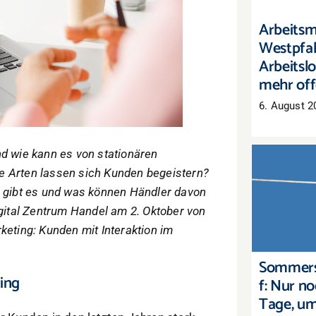
Arbeitsm
Westpfal
Arbeitslo
mehr off
6. August 2
d wie kann es von stationären
e Arten lassen sich Kunden begeistern?
Sommers
g gibt es und was können Händler davon
Nur noc
igital Zentrum Handel am 2. Oktober von
um Lag
keting: Kunden mit Interaktion im
Sommers
ing
f: Nur n
Tage, u