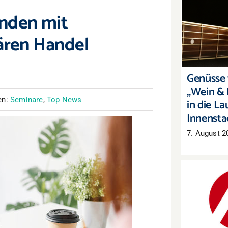
unden mit
Genüsse 
„Wein & 
nären Handel
die Laut
Genüsse f
„Wein & 
en:
Seminare
,
Top News
in die La
Innensta
7. August 2
Arbeitsm
Mehr Arb
auch 