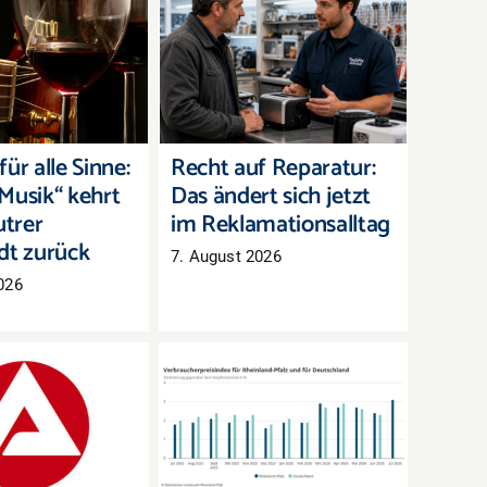
für alle Sinne:
Recht auf Reparatur:
Musik“ kehrt in
Das ändert sich jetzt im
rer Innenstadt
Reklamationsalltag
zurück
ür alle Sinne:
Recht auf Reparatur:
Musik“ kehrt
Das ändert sich jetzt
utrer
im Reklamationsalltag
dt zurück
7. August 2026
026
arkt Westpfalz:
Inflation in Rheinland-
eitslose, aber
Pfalz zieht im Juli
mehr offene
deutlich an
Stellen