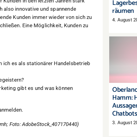
Lagerbes
r Kunden in den letzten Jahren stark
räumen
 also innovative und spannende
hende Kunden immer wieder von sich zu
4. August 2
hließen. Eine Möglichkeit, Kunden zu
Oberl
Hamm:
 ich es als stationärer Handelsbetrieb
Aussag
C
egeistern?
Oberland
rketing gibt es und was können
Hamm: H
Aussagen
anmelden.
Chatbot
3. August 2
v/mh; Foto: AdobeStock_407170440)