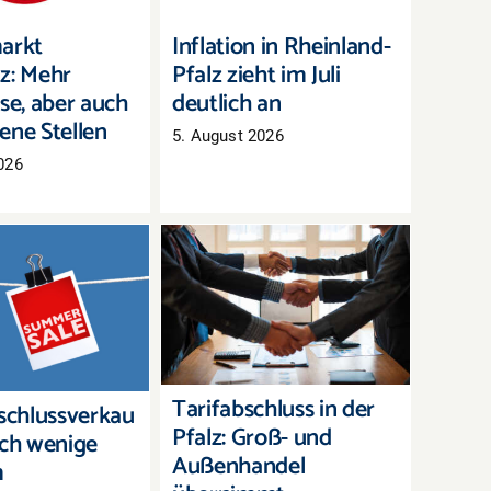
arkt
Inflation in Rheinland-
z: Mehr
Pfalz zieht im Juli
se, aber auch
deutlich an
ene Stellen
5. August 2026
026
Tarifabschluss in der
chlussverkauf:
Pfalz: Groß- und
h wenige Tage,
Außenhandel
erbestände zu
übernimmt bayerisches
räumen
Ergebnis
Tarifabschluss in der
chlussverkau
Pfalz: Groß- und
och wenige
Außenhandel
m