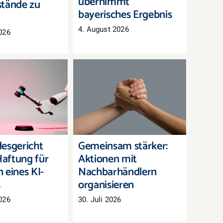
übernimmt
tände zu
bayerisches Ergebnis
4. August 2026
026
andesgericht
Gemeinsam stärker:
 Haftung für
Aktionen mit
en eines KI-
Nachbarhändlern
hatbots
organisieren
esgericht
Gemeinsam stärker:
aftung für
Aktionen mit
 eines KI-
Nachbarhändlern
s
organisieren
026
30. Juli 2026