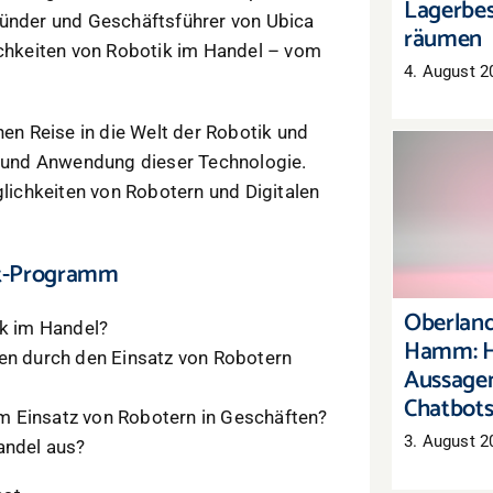
Lagerbes
ründer und Geschäftsführer von Ubica
räumen
ichkeiten von Robotik im Handel – vom
4. August 2
hen Reise in die Welt der Robotik und
ng und Anwendung dieser Technologie.
ichkeiten von Robotern und Digitalen
Oberl
Hamm:
Aussag
ast-Programm
C
Oberland
ik im Handel?
Hamm: H
nen durch den Einsatz von Robotern
Aussagen
Chatbot
m Einsatz von Robotern in Geschäften?
3. August 2
andel aus?