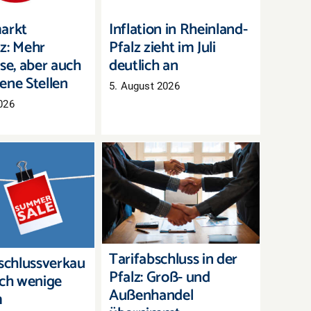
arkt
Inflation in Rheinland-
z: Mehr
Pfalz zieht im Juli
se, aber auch
deutlich an
ene Stellen
5. August 2026
026
Tarifabschluss in der
chlussverkauf:
Pfalz: Groß- und
h wenige Tage,
Außenhandel
erbestände zu
übernimmt bayerisches
räumen
Ergebnis
Tarifabschluss in der
chlussverkau
Pfalz: Groß- und
och wenige
Außenhandel
m