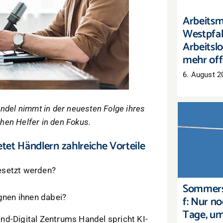
Arbeitsm
Westpfal
Arbeitslo
mehr off
6. August 2
andel nimmt in der neuesten Folge ihres
en Helfer in den Fokus.
Sommers
tet Händlern zahlreiche Vorteile
Nur noc
um Lag
esetzt werden?
Sommers
nen ihnen dabei?
f: Nur n
Tage, u
nd-Digital Zentrums Handel spricht KI-