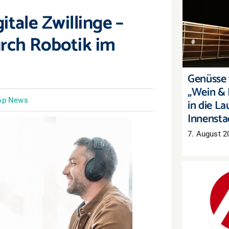
itale Zwillinge –
Genüsse 
„Wein & 
urch Robotik im
die Laut
Genüsse f
„Wein & 
op News
in die La
Innensta
7. August 2
Arbeitsm
Mehr Arb
auch 