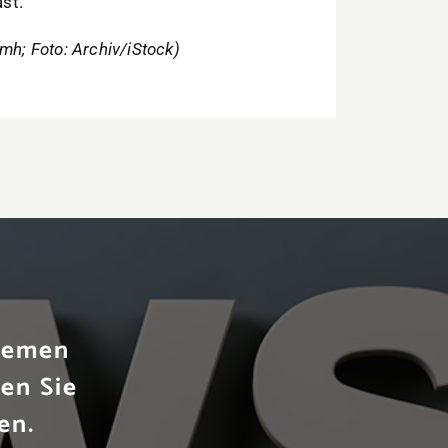
st.
mh; Foto: Archiv/iStock)
Themen
en Sie
en.