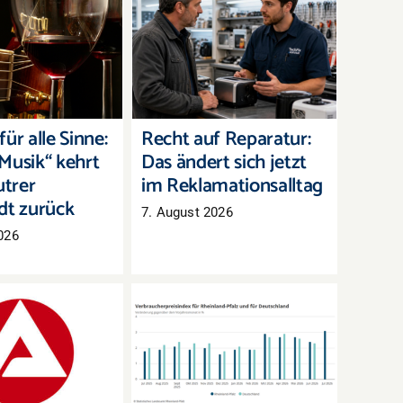
für alle Sinne:
Recht auf Reparatur:
Musik“ kehrt in
Das ändert sich jetzt im
rer Innenstadt
Reklamationsalltag
zurück
ür alle Sinne:
Recht auf Reparatur:
Musik“ kehrt
Das ändert sich jetzt
utrer
im Reklamationsalltag
dt zurück
7. August 2026
026
arkt Westpfalz:
Inflation in Rheinland-
eitslose, aber
Pfalz zieht im Juli
mehr offene
deutlich an
Stellen