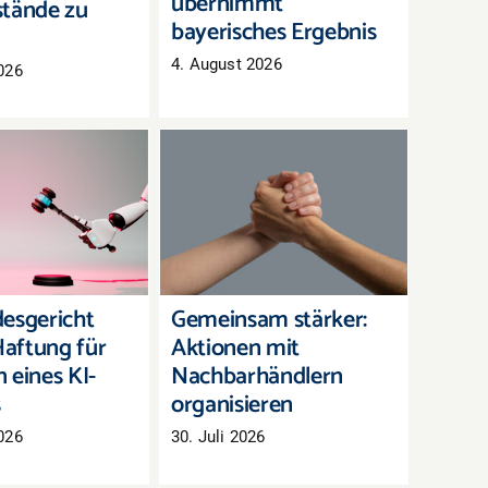
übernimmt
tände zu
bayerisches Ergebnis
4. August 2026
026
andesgericht
Gemeinsam stärker:
 Haftung für
Aktionen mit
en eines KI-
Nachbarhändlern
hatbots
organisieren
esgericht
Gemeinsam stärker:
aftung für
Aktionen mit
 eines KI-
Nachbarhändlern
s
organisieren
026
30. Juli 2026