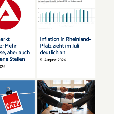
arkt Westpfalz:
Inflation in Rheinland-
eitslose, aber
Pfalz zieht im Juli
mehr offene
deutlich an
Stellen
arkt
Inflation in Rheinland-
z: Mehr
Pfalz zieht im Juli
se, aber auch
deutlich an
ene Stellen
5. August 2026
026
Tarifabschluss in der
chlussverkauf:
Pfalz: Groß- und
h wenige Tage,
Außenhandel
erbestände zu
übernimmt bayerisches
räumen