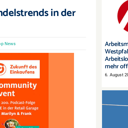
delstrends in der
Arbeitsm
Mehr Arb
auch 
Arbeitsm
op News
Westpfal
Arbeitslo
mehr off
6. August 2
Sommers
Nur noc
um Lag