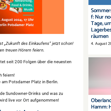
Sommers
f: Nur n
Tage, u
Lagerbes
räumen
st „Zukunft des Einkaufens“ jetzt schon!
4. August 2
ren treuen Hörern feiern.
tet seit 200 Folgen über die neuesten
Oberl
 feiern!
Hamm:
 am Potsdamer Platz in Berlin.
Aussag
C
ende Sundowner-Drinks und was zu
Oberland
 wird live vor Ort aufgenommen!
Hamm: H