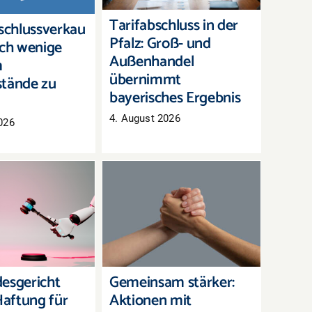
Ergebnis
Tarifabschluss in der
chlussverkau
Pfalz: Groß- und
och wenige
Außenhandel
m
übernimmt
tände zu
bayerisches Ergebnis
4. August 2026
026
andesgericht
Gemeinsam stärker:
 Haftung für
Aktionen mit
en eines KI-
Nachbarhändlern
hatbots
organisieren
esgericht
Gemeinsam stärker:
aftung für
Aktionen mit