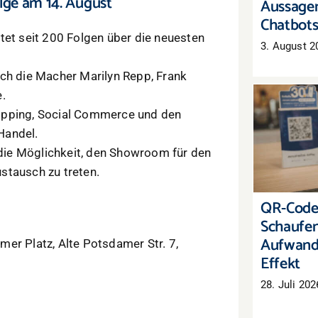
lge am 14. August
Aussagen
Chatbot
tet seit 200 Folgen über die neuesten
3. August 2
ich die Macher Marilyn Repp, Frank
.
opping, Social Commerce und den
Handel.
QR
Schaufe
ie Möglichkeit, den Showroom für den
Aufwand,
stausch zu treten.
QR-Code
Schaufen
Aufwand
er Platz, Alte Potsdamer Str. 7,
Effekt
28. Juli 202