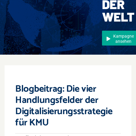
DER
Events
WELT
Überregional
Jobs
Kampagne
ansehen
Newsletter
Kontakt
Blogbeitrag: Die vier
Handlungsfelder der
Digitalisierungsstrategie
für KMU