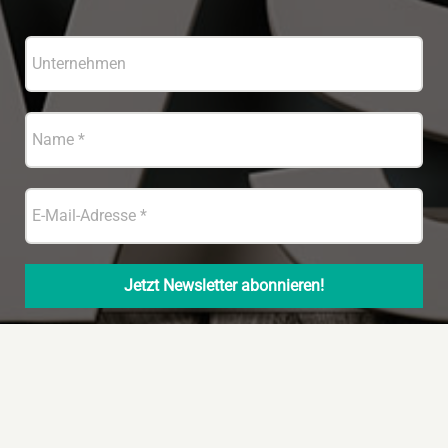
© Copyright 2022 – Handelsjournal Südwest
|
Datenschutz
|
Impressum
|
Techn. Umsetzung und