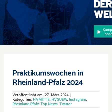
DE
Events
WE
Überregional
Jobs
Kamp
ans
Newsletter
Kontakt
Praktikumswochen in
Rheinland-Pfalz 2024
Veröffentlicht am: 27. März 2024
|
Kategorien:
HVMITTE
,
HVSUEW
,
Instagram
,
Rheinland-Pfalz
,
Top News
,
Twitter