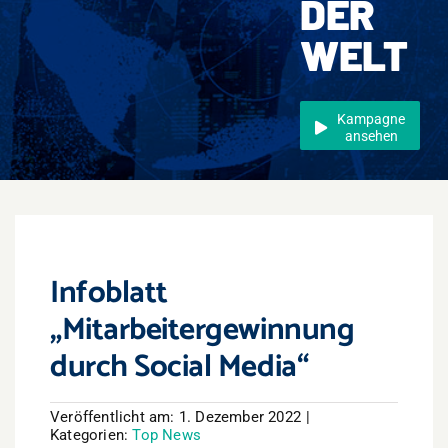
DER
Events
WELT
Überregional
Jobs
Kampagne
ansehen
Newsletter
Kontakt
Infoblatt
„Mitarbeitergewinnung
durch Social Media“
Veröffentlicht am: 1. Dezember 2022
|
Kategorien:
Top News