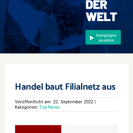
DER
Events
WELT
Überregional
Jobs
Kampagne
ansehen
Newsletter
Kontakt
Handel baut Filialnetz aus
Veröffentlicht am: 22. September 2022
|
Kategorien:
Top News