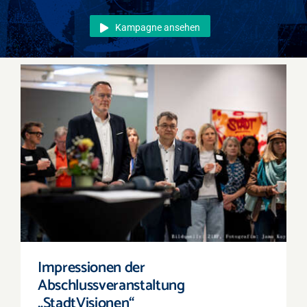
Events
Kampagne ansehen
Überregional
Jobs
Newsletter
Kontakt
Impressionen der Abschlussveranstaltung
„StadtVisionen“
Impressionen der
Abschlussveranstaltung
„StadtVisionen“