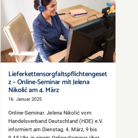
Lieferkettensorgfaltspflichtengesetz –
Online-Seminar mit Jelena Nikolić am 4.
März
Lieferkettensorgfaltspflichtengeset
z – Online-Seminar mit Jelena
Nikolić am 4. März
16. Januar 2025
Online-Seminar. Jelena Nikolić vom
Handelsverband Deutschland (HDE) e.V.
informiert am Dienstag, 4. März, 9 bis
9.45 Uhr, in einem Online-Seminar über