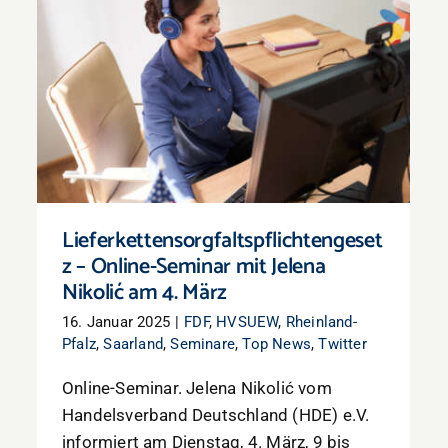
Lieferkettensorgfaltspflichtengesetz –
Online-Seminar mit Jelena Nikolić am 4.
März
Lieferkettensorgfaltspflichtengeset
z – Online-Seminar mit Jelena
Nikolić am 4. März
16. Januar 2025
|
FDF
,
HVSUEW
,
Rheinland-
Pfalz
,
Saarland
,
Seminare
,
Top News
,
Twitter
Online-Seminar. Jelena Nikolić vom
Handelsverband Deutschland (HDE) e.V.
informiert am Dienstag, 4. März, 9 bis