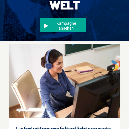
WELT
Events
Überregional
Kampagne
ansehen
Jobs
Newsletter
Kontakt
Lieferkettensorgfaltspflichtengesetz –
Online-Seminar mit Jelena Nikolić am 4. März