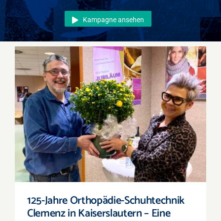
Events
Kampagne ansehen
Überregional
Jobs
Newsletter
Kontakt
125-Jahre Orthopädie-Schuhtechnik Clemenz
in Kaiserslautern – Eine Tradition in vierter
Hand
125-Jahre Orthopädie-Schuhtechnik
Clemenz in Kaiserslautern – Eine