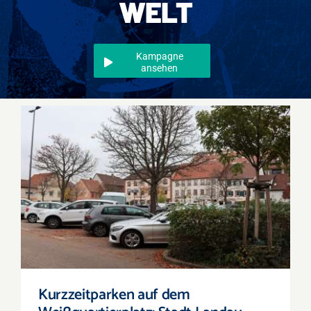
WELT
Events
Überregional
Kampagne
ansehen
Jobs
Newsletter
Kontakt
Kurzzeitparken auf dem Weißquartierplatz:
Stadt Landau reagiert auf Wünsche des
Einzelhandels
Kurzzeitparken auf dem