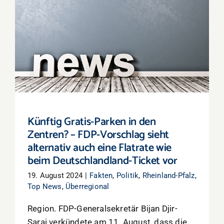
Künftig Gratis-Parken in den Zentren? –
FDP-Vorschlag sieht alternativ auch eine
Flatrate wie beim Deutschlandland-Ticket
vor
Künftig Gratis-Parken in den
Zentren? – FDP-Vorschlag sieht
alternativ auch eine Flatrate wie
beim Deutschlandland-Ticket vor
19. August 2024
|
Fakten
,
Politik
,
Rheinland-Pfalz
,
Top News
,
Überregional
Region. FDP-Generalsekretär Bijan Djir-
Sarai verkündete am 11. August, dass die