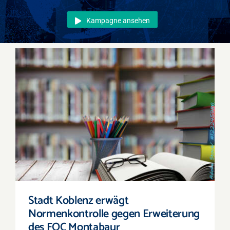
Events
Kampagne ansehen
Überregional
Jobs
Newsletter
Kontakt
Stadt Koblenz erwägt Normenkontrolle
gegen Erweiterung des FOC Montabaur
Stadt Koblenz erwägt
Normenkontrolle gegen Erweiterung
des FOC Montabaur