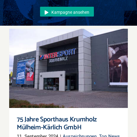
Events
Kampagne ansehen
Überregional
Jobs
Newsletter
Kontakt
75 Jahre Sporthaus Krumholz Mülheim-
Kärlich GmbH
75 Jahre Sporthaus Krumholz
Mülheim-Kärlich GmbH
11. September 2024
|
Auszeichnungen
,
Top News