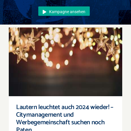
Events
Kampagne ansehen
Überregional
Jobs
Newsletter
Kontakt
Lautern leuchtet auch 2024 wieder! –
Citymanagement und Werbegemeinschaft
suchen noch Paten
Lautern leuchtet auch 2024 wieder! –
Citymanagement und
Werbegemeinschaft suchen noch
Paten