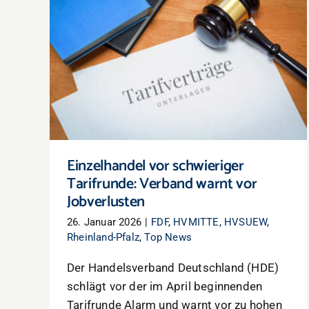
Einzelhandel vor schwieriger Tarifrunde:
Verband warnt vor Jobverlusten
Einzelhandel vor schwieriger
Tarifrunde: Verband warnt vor
Jobverlusten
26. Januar 2026
|
FDF
,
HVMITTE
,
HVSUEW
,
Rheinland-Pfalz
,
Top News
Der Handelsverband Deutschland (HDE)
schlägt vor der im April beginnenden
Tarifrunde Alarm und warnt vor zu hohen