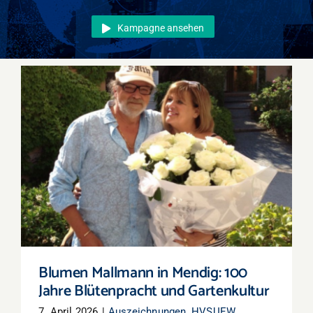
Events
Kampagne ansehen
Überregional
Jobs
Newsletter
Kontakt
Blumen Mallmann in Mendig: 100 Jahre
Blütenpracht und Gartenkultur
Blumen Mallmann in Mendig: 100
Jahre Blütenpracht und Gartenkultur
7. April 2026
|
Auszeichnungen
,
HVSUEW
,