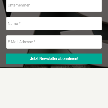
© Copyright 2022 – Handelsjournal Südwest
|
Datenschutz
|
Impressum
|
Techn. Umsetzung und
Hosting: Hüniger Werbeagentur