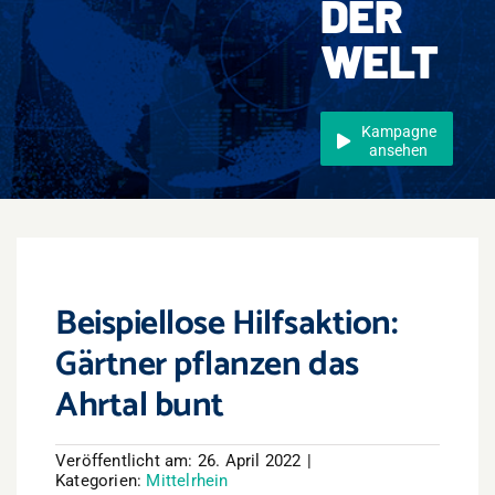
DER
Events
WELT
Überregional
Jobs
Kampagne
ansehen
Newsletter
Kontakt
Beispiellose Hilfsaktion:
Gärtner pflanzen das
Ahrtal bunt
Veröffentlicht am: 26. April 2022
|
Kategorien:
Mittelrhein