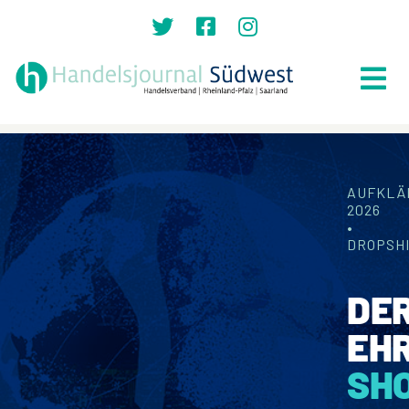
Zum
Inhalt
springen
Tog
Nav
Suche
nach:
AUFKLÄ
Home
2026
•
Top News
DROPSH
Lokales
DE
Politik
EH
Recht
SH
Auszeichnungen