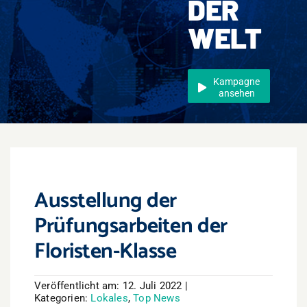
DER
Events
WELT
Überregional
Jobs
Kampagne
ansehen
Newsletter
Kontakt
Ausstellung der
Prüfungsarbeiten der
Floristen-Klasse
Veröffentlicht am: 12. Juli 2022
|
Kategorien:
Lokales
,
Top News