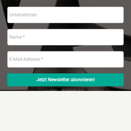
© Copyright 2022 – Handelsjournal Südwest
|
Datenschutz
|
Impressum
|
Techn. Umsetzung und