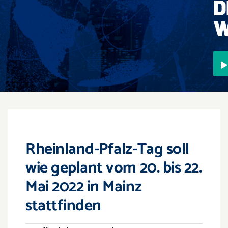
D
Events
W
Überregional
Jobs
Newsletter
Kontakt
Rheinland-Pfalz-Tag soll
wie geplant vom 20. bis 22.
Mai 2022 in Mainz
stattfinden