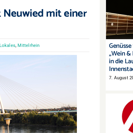
t Neuwied mit einer
Genüsse 
„Wein & 
die Laut
Genüsse f
Lokales
,
Mittelrhein
„Wein & 
in die La
Innensta
7. August 2
Arbeitsm
Mehr Arb
auch 