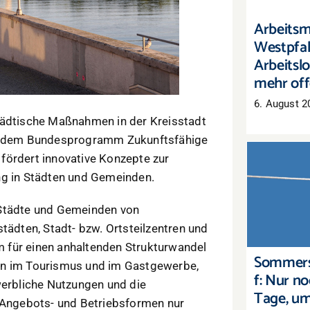
Arbeitsm
Westpfal
Arbeitslo
mehr off
6. August 2
tädtische Maßnahmen in der Kreisstadt
aus dem Bundesprogramm Zukunftsfähige
fördert innovative Konzepte zur
ng in Städten und Gemeinden.
Sommers
Nur noc
 Städte und Gemeinden von
um Lag
tädten, Stadt- bzw. Ortsteilzentren und
em für einen anhaltenden Strukturwandel
Sommers
en im Tourismus und im Gastgewerbe,
f: Nur n
werbliche Nutzungen und die
Tage, u
n Angebots- und Betriebsformen nur