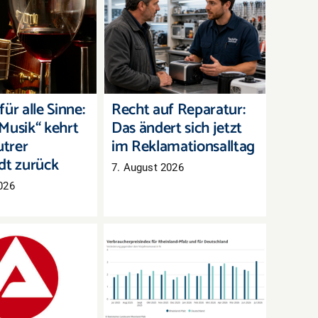
für alle Sinne:
Recht auf Reparatur:
Musik“ kehrt in
Das ändert sich jetzt im
rer Innenstadt
Reklamationsalltag
zurück
ür alle Sinne:
Recht auf Reparatur:
Musik“ kehrt
Das ändert sich jetzt
utrer
im Reklamationsalltag
dt zurück
7. August 2026
026
arkt Westpfalz:
Inflation in Rheinland-
eitslose, aber
Pfalz zieht im Juli
mehr offene
deutlich an
Stellen