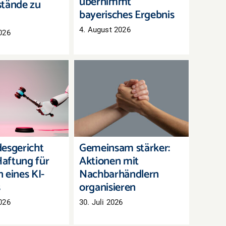
übernimmt
tände zu
bayerisches Ergebnis
4. August 2026
026
andesgericht
Gemeinsam stärker:
 Haftung für
Aktionen mit
en eines KI-
Nachbarhändlern
hatbots
organisieren
esgericht
Gemeinsam stärker:
aftung für
Aktionen mit
 eines KI-
Nachbarhändlern
s
organisieren
026
30. Juli 2026