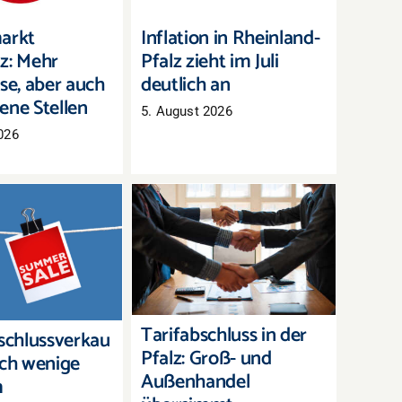
arkt
Inflation in Rheinland-
z: Mehr
Pfalz zieht im Juli
se, aber auch
deutlich an
ene Stellen
5. August 2026
026
Tarifabschluss in der
chlussverkauf:
Pfalz: Groß- und
h wenige Tage,
Außenhandel
erbestände zu
übernimmt bayerisches
räumen
Ergebnis
Tarifabschluss in der
chlussverkau
Pfalz: Groß- und
och wenige
Außenhandel
m