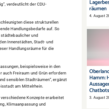
Lagerbes
g“, verdeutlicht der CDU-
räumen
4. August 2
hleunigten diese strukturellen
gende Handlungsbedarfe auf. So
, städtebaulicher und
den Innenstädten, Stadt- und
Oberl
dieser Handlungsräume für die
Hamm:
Aussag
C
ssungen, beispielsweise in den
Oberland
er auch Freiraum und Grün erfordern
Hamm: H
und sensiblen Stadträumen“, ergänzt
Aussagen
isstadt am Mittelrhein.
Chatbot
t verschiedene Konzepte erarbeitet
3. August 2
ung, Klimaanpassung und