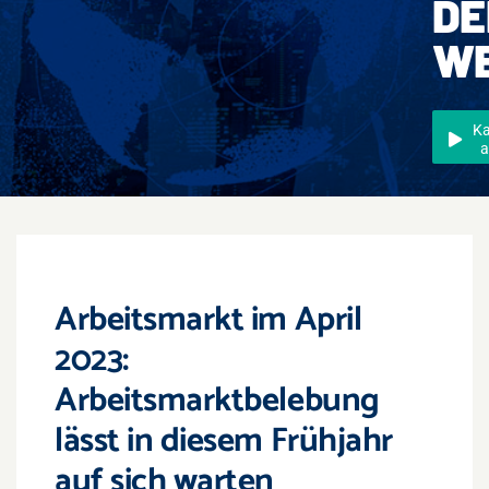
DE
Events
W
Überregional
Jobs
K
a
Newsletter
Kontakt
Arbeitsmarkt im April
2023:
Arbeitsmarktbelebung
lässt in diesem Frühjahr
auf sich warten