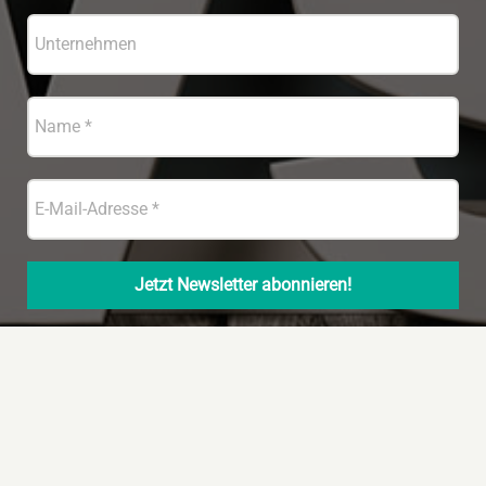
© Copyright 2022 – Handelsjournal Südwest
|
Datenschutz
|
Impressum
|
Techn. Umsetzung und
Hosting: Hüniger Werbeagentur