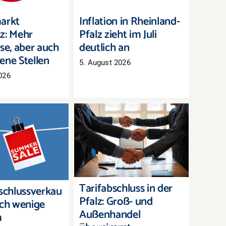
arkt
Inflation in Rheinland-
z: Mehr
Pfalz zieht im Juli
se, aber auch
deutlich an
ene Stellen
5. August 2026
026
Tarifabschluss in der
chlussverkauf:
Pfalz: Groß- und
h wenige Tage,
Außenhandel
erbestände zu
übernimmt bayerisches
räumen
Ergebnis
Tarifabschluss in der
chlussverkau
Pfalz: Groß- und
och wenige
Außenhandel
m