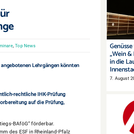
ür
Genüsse 
„Wein & 
nge
die Laut
Genüsse f
minare
,
Top News
„Wein & 
in die La
ie angebotenen Lehrgängen könnten
Innensta
7. August 2
ntlich-rechtliche IHK-Prüfung
Vorbereitung auf die Prüfung,
Arbeitsm
Mehr Arb
tiegs-BAföG“ förderbar.
auch 
mm des ESF in Rheinland-Pfalz