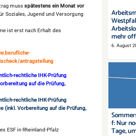
trag muss
spätestens ein Monat vor
Arbeitsm
ür Soziales, Jugend und Versorgung
Westpfal
Arbeitslo
 ist erst nach Erhalt des
mehr off
6. August 2
w.berufliche-
ischeck/antragstellung
ntlich-rechtliche IHK-Prüfung
Sommers
Vorbereitung auf die Prüfung,
Nur noc
um Lag
ntlich-rechtliche IHK-Prüfung
 (inkl. Vorbereitung auf die Prüfung,
Sommers
f: Nur n
Tage, u
s ESF in Rheinland-Pfalz