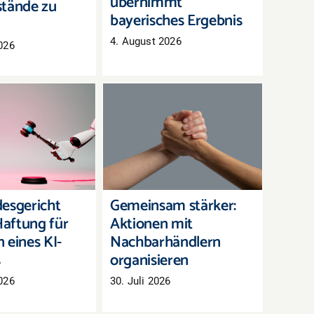
übernimmt
tände zu
bayerisches Ergebnis
4. August 2026
026
andesgericht
Gemeinsam stärker:
 Haftung für
Aktionen mit
en eines KI-
Nachbarhändlern
hatbots
organisieren
esgericht
Gemeinsam stärker:
aftung für
Aktionen mit
 eines KI-
Nachbarhändlern
s
organisieren
026
30. Juli 2026