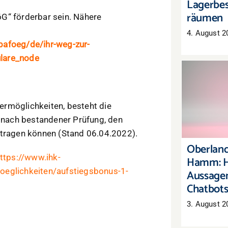
Lagerbes
räumen
G“ förderbar sein. Nähere
4. August 2
bafoeg/de/ihr-weg-zur-
ulare_node
Oberl
Hamm:
rmöglichkeiten, besteht die
Aussag
, nach bestandener Prüfung, den
C
ntragen können (Stand 06.04.2022).
Oberland
ttps://www.ihk-
Hamm: H
oeglichkeiten/aufstiegsbonus-1-
Aussagen
Chatbot
3. August 2