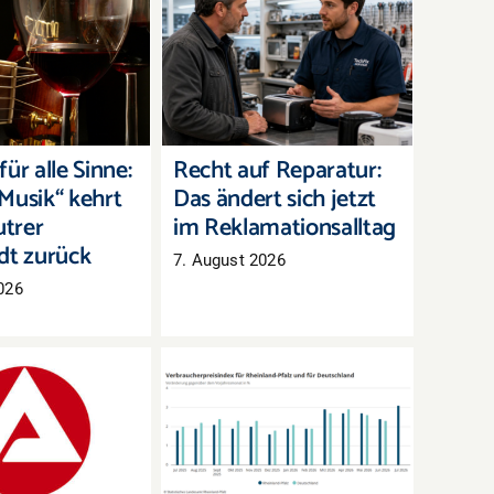
für alle Sinne:
Recht auf Reparatur:
Musik“ kehrt in
Das ändert sich jetzt im
rer Innenstadt
Reklamationsalltag
zurück
ür alle Sinne:
Recht auf Reparatur:
Musik“ kehrt
Das ändert sich jetzt
utrer
im Reklamationsalltag
dt zurück
7. August 2026
026
arkt Westpfalz:
Inflation in Rheinland-
eitslose, aber
Pfalz zieht im Juli
mehr offene
deutlich an
Stellen