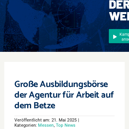
DE
Events
WE
Überregional
Jobs
Kam
ans
Newsletter
Kontakt
Große Ausbildungsbörse
der Agentur für Arbeit auf
dem Betze
Veröffentlicht am: 21. Mai 2025
|
Kategorien:
Messen
,
Top News