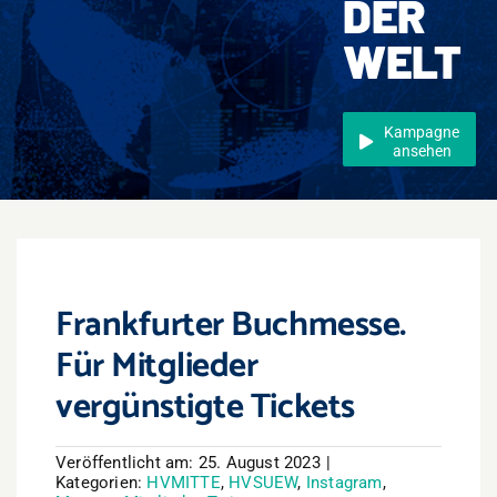
DER
Events
WELT
Überregional
Jobs
Kampagne
ansehen
Newsletter
Kontakt
Frankfurter Buchmesse.
Für Mitglieder
vergünstigte Tickets
Veröffentlicht am: 25. August 2023
|
Kategorien:
HVMITTE
,
HVSUEW
,
Instagram
,