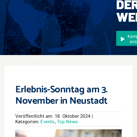
DE
Events
WE
Überregional
Jobs
Kam
ans
Newsletter
Kontakt
Erlebnis-Sonntag am 3.
November in Neustadt
Veröffentlicht am: 18. Oktober 2024
|
Kategorien:
Events
,
Top News