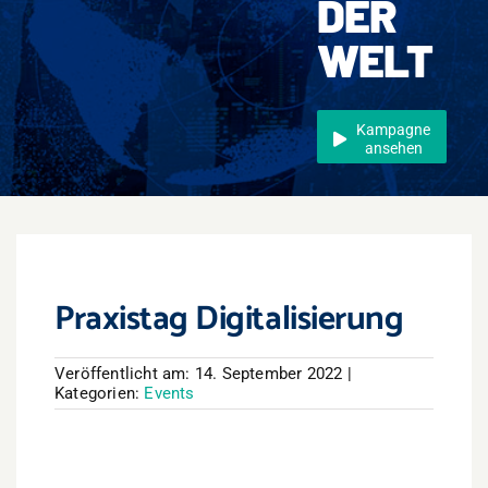
DER
Events
WELT
Überregional
Jobs
Kampagne
ansehen
Newsletter
Kontakt
Praxistag Digitalisierung
Veröffentlicht am: 14. September 2022
|
Kategorien:
Events