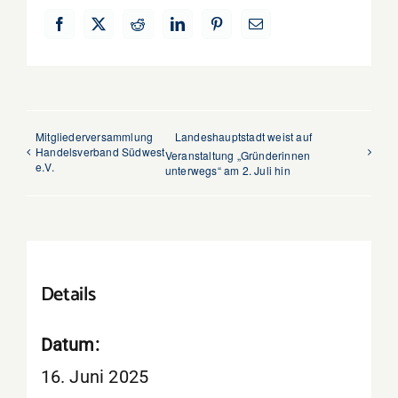
Facebook
X
Reddit
LinkedIn
Pinterest
E-
Mail
Mitgliederversammlung
Landeshauptstadt weist auf
Handelsverband Südwest
Veranstaltung „Gründerinnen
e.V.
unterwegs“ am 2. Juli hin
Details
Datum:
16. Juni 2025