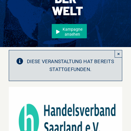
WELT
Events
Überregional
Kampagne
Jobs
ansehen
Newsletter
×
Kontakt
DIESE VERANSTALTUNG HAT BEREITS
STATTGEFUNDEN.